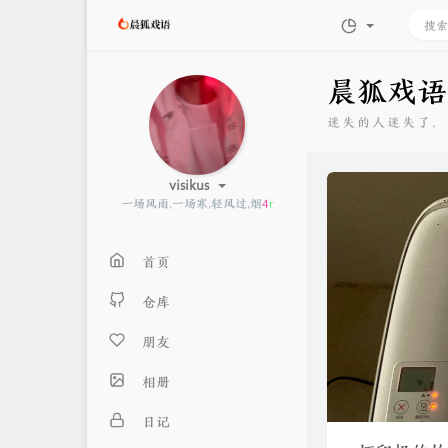
晨狐戏语
迷失的人迷失了，
visikus
一场风雨,一场寒,
~
X
y
K
X
首页
仓库
朋友
相册
日记