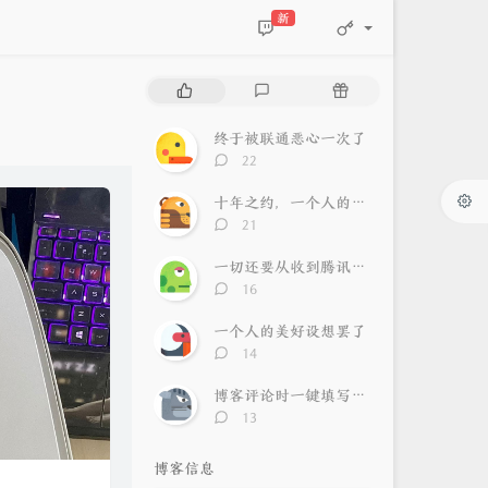
新
热
最
随
门
新
机
文
评
文
终于被联通恶心一次了
章
论
章
评
22
论
数：
十年之约，一个人的寂寞，一群人的狂欢
评
21
论
数：
一切还要从收到腾讯警告邮件说起
评
16
论
数：
一个人的美好设想罢了
评
14
论
数：
博客评论时一键填写自己的信息
评
13
论
数：
博客信息