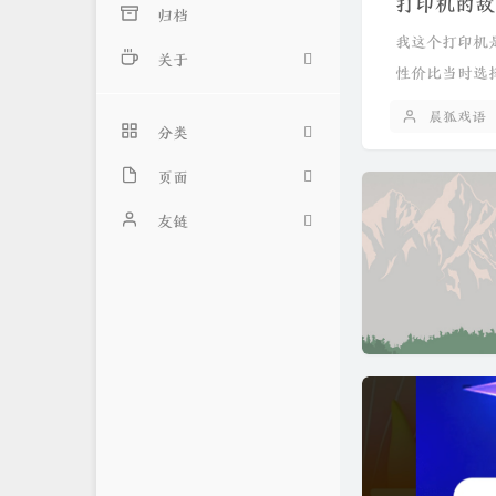
打印机的故
归档
我这个打印机
关于
性价比当时选
关于我
晨狐戏语
分类
留言本
页面
14
归档
友链
11
简言
邹江博客
1
留言
小李博客
9
友链
轻淡时光
关于
夜灭の小窝
捐赠
浪海导航
豆瓣