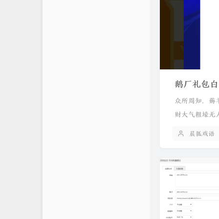
项目
追番
鹅厂礼包白
众所周知，薅
财大气粗壕无
晨狐戏语