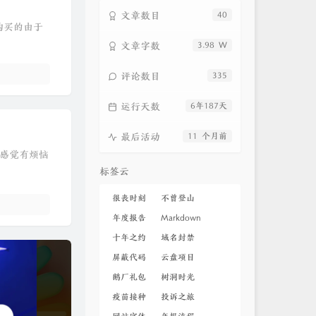
文章数目
40
购买的由于
文章字数
3.98 W
评论数目
335
运行天数
6年187天
最后活动
11 个月前
的感觉有烦恼
标签云
很丧时刻
不曾登山
年度报告
Markdown
十年之约
域名封禁
屏蔽代码
云盘项目
鹅厂礼包
树洞时光
疫苗接种
投诉之旅