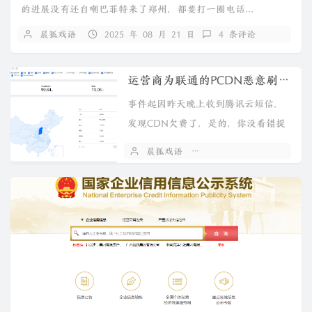
的进展没有还自嘲巴菲特来了郑州，都要打一圈电话...
晨狐戏语
2025 年 08 月 21 日
4 条评论
运营商为联通的PCDN恶意刷量事件
事件起因昨天晚上收到腾讯云短信，
发现CDN欠费了，是的，你没看错提
示欠费了有点懵逼，我CDN就只单单
晨狐戏语
2024 年 07 月 28 日
给我...