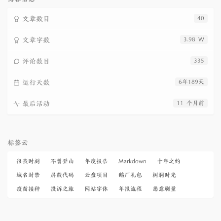
文章数目
40
文章字数
3.98 W
评论数目
335
运行天数
6年189天
最后活动
11 个月前
标签云
很丧时刻
不曾登山
年度报告
Markdown
十年之约
域名封禁
屏蔽代码
云盘项目
鹅厂礼包
树洞时光
疫苗接种
投诉之旅
网站字体
年报流程
恶意刷量