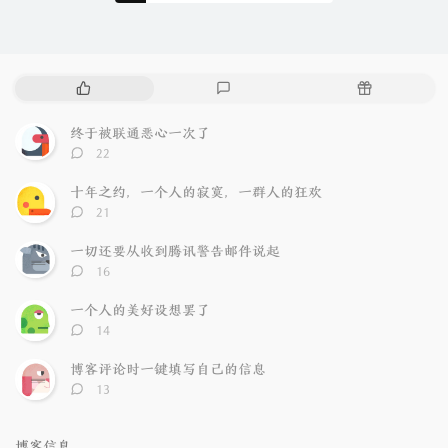
热
最
随
门
新
机
文
评
文
终于被联通恶心一次了
章
论
章
评
22
论
数：
十年之约，一个人的寂寞，一群人的狂欢
评
21
论
数：
一切还要从收到腾讯警告邮件说起
评
16
论
数：
一个人的美好设想罢了
评
14
论
数：
博客评论时一键填写自己的信息
评
13
论
数：
博客信息