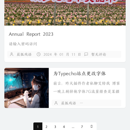
Annual Report 2023
请输入密码访问
晨狐戏语
2024 年 01 月 11 日
暂无评论
为Typecho站点更改字体
前言：昨天插件作者私聊艾特我 博客
一晚上刷掉他字体7G流量排查是某疆
IP为49.118.68.204（弟...
晨狐戏语
2023 年 01 月 20 日
1
2
3
4
...
7