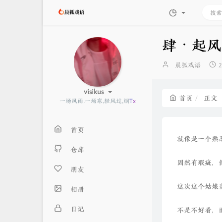
肆·起风
博
晨狐戏语
主：
visikus
首页
正
一场风雨,一场寒,轻风过,烟云散
首页
就像是一个熟
仓库
固然有瑕疵，
朋友
这次这个姑娘
相册
日记
不是不好看，