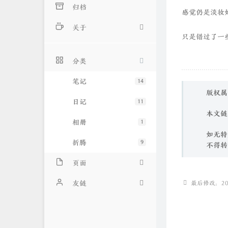
归档
感觉仍是淡妆
关于
只是错过了一
关于我
分类
留言本
笔记
14
版权属
日记
11
本文链
相册
1
如无特
折腾
9
不得转
页面
归档
友链
最后修改：202
简言
邹江博客
留言
小李博客