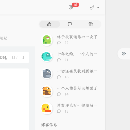
新
热
最
随
门
新
机
文
评
文
终于被联通恶心一次了
分
笔记
章
论
章
评
22
类：
论
数：
十年之约，一个人的寂寞，一群人的狂欢
享到：
评
21
论
数：
一切还要从收到腾讯警告邮件说起
评
16
论
数：
一个人的美好设想罢了
评
14
论
数：
博客评论时一键填写自己的信息
评
13
论
数：
博客信息